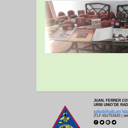
JUAN
, FERRER C
URIB
 UNIO´DE RA
ea6urb@urib.org
htt
|
TLF:652753420
|
de