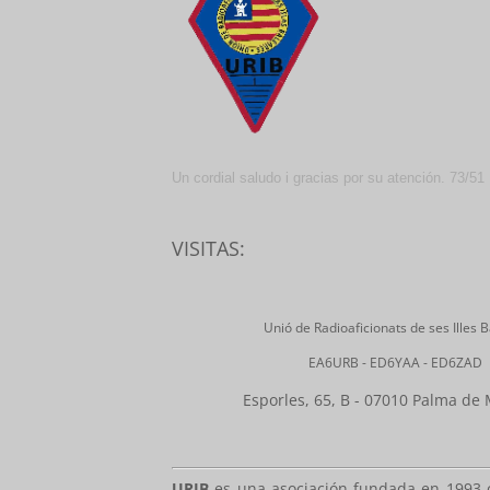
Un cordial saludo i gracias por su atención. 73/51
VISITAS:
Unió de Radioaficionats de ses Illes 
EA6URB - ED6YAA - ED6ZAD
Esporles, 65, B - 07010 Palma de 
URIB
es una asociación fundada en 1993 c