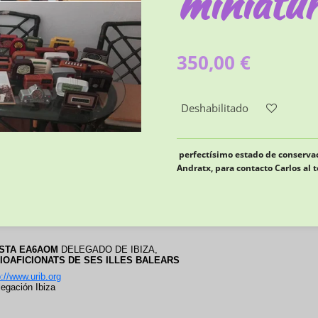
miniatu
350,00 €
Deshabilitado
perfectísimo estado de conservac
Andratx, para contacto Carlos al 
OSTA EA6AOM
 DELEGADO DE IBIZA
,
DIOAFICIONATS DE SES ILLES BALEARS
p://www.urib.org
legación Ibiza