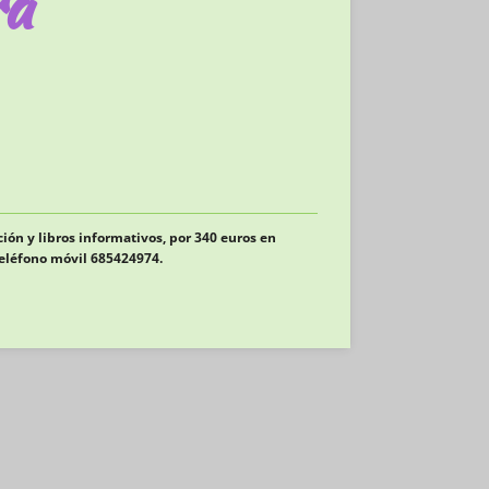
ra
ión y libros informativos, por 340 euros en
teléfono móvil 685424974.