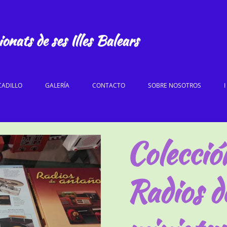
onats de ses Illes Balears
ADILLO
GALERÍA
CONTACTO
SOBRE NOSOTROS
Colecció
Radios d