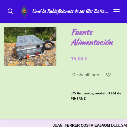
Ir
Unio´de Radiaficionats de ses Illes Balears
al
contenido
principal
Fuente
Alimentación
15,00 €
Deshabilitado
3/5 Amperios, modelo 1324 de
PIHERNZ
JUAN
, FERRER COSTA EA6AOM
 DELEGA