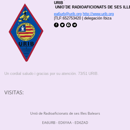
URIB
 UNIO´DE RADIOAFICIONATS DE SES IL
ea6urb@urib.org
http://www.urib.org
|
TLF:652753420
|
delegación Ibiza
Un cordial saludo i gracias por su atención. 73/51 URIB.
VISITAS:
Unió de Radioaficionats de ses Illes Balears
EA6URB - ED6YAA - ED6ZAD