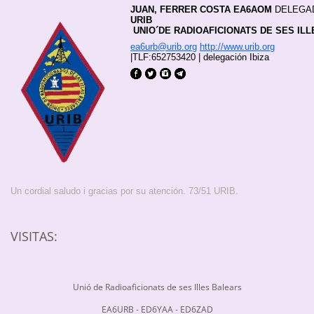
JUAN
, FERRER COSTA EA6AOM
 DELEGA
URIB
 UNIO´DE RADIOAFICIONATS DE SES IL
ea6urb@urib.org
http://www.urib.org
|
TLF:652753420
|
delegación Ibiza
Un cordial saludo i gracias por su atención. 73/51 URIB.
VISITAS:
Unió de Radioaficionats de ses Illes Balears
EA6URB - ED6YAA - ED6ZAD