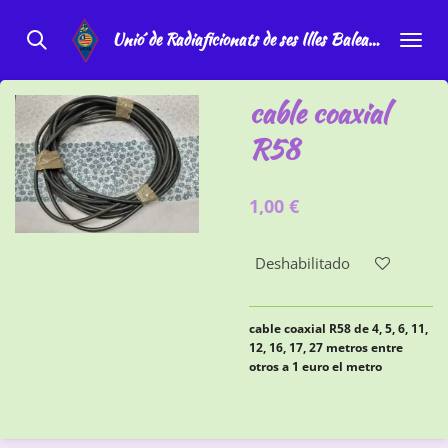
Ir
Unio´de Radiaficionats de ses Illes Balears
al
contenido
principal
cable coaxial
R58
1,00 €
Deshabilitado
cable coaxial R58 de 4, 5, 6, 11,
12, 16, 17, 27 metros entre
otros a 1 euro el metro