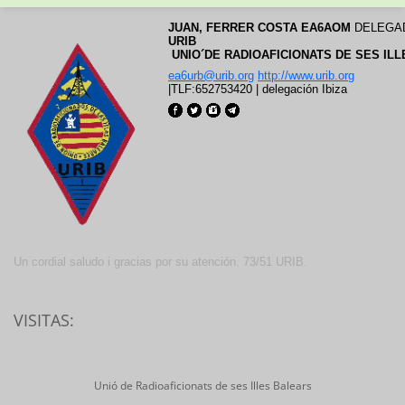
JUAN
, FERRER COSTA EA6AOM
 DELEGA
URIB
 UNIO´DE RADIOAFICIONATS DE SES IL
ea6urb@urib.org
http://www.urib.org
|
TLF:652753420
|
delegación Ibiza
Un cordial saludo i gracias por su atención. 73/51 URIB.
VISITAS:
Unió de Radioaficionats de ses Illes Balears