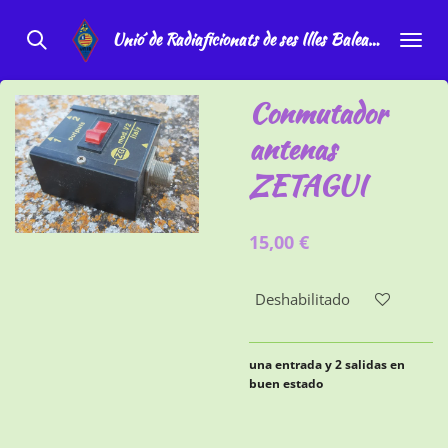
Ir
Unio´de Radiaficionats de ses Illes Balears
al
contenido
principal
Conmutador
antenas
ZETAGUI
15,00 €
Deshabilitado
una entrada y 2 salidas en
buen estado