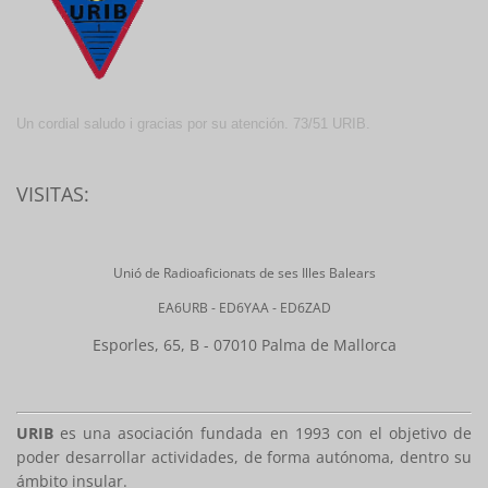
Un cordial saludo i gracias por su atención. 73/51 URIB.
VISITAS:
Unió de Radioaficionats de ses Illes Balears
EA6URB - ED6YAA - ED6ZAD
Esporles, 65, B - 07010 Palma de Mallorca
URIB
es una asociación fundada en 1993 con el objetivo de
poder desarrollar actividades, de forma autónoma, dentro su
ámbito insular.