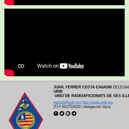
JUAN
, FERRER COSTA EA6AOM
 DELEGA
URIB
 UNIO´DE RADIOAFICIONATS DE SES IL
ea6urb@urib.org
http://www.urib.org
|
TLF:652753420
|
delegación Ibiza