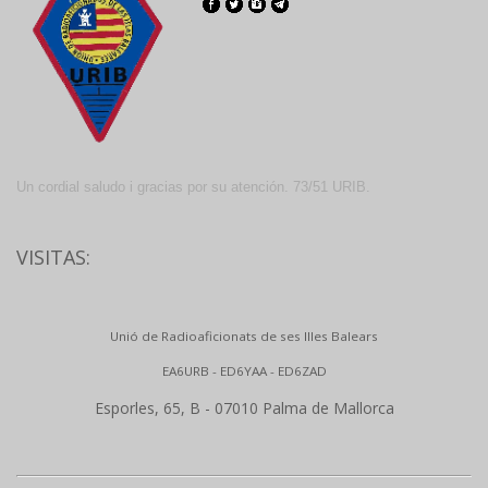
Un cordial saludo i gracias por su atención. 73/51 URIB.
VISITAS:
Unió de Radioaficionats de ses Illes Balears
EA6URB - ED6YAA - ED6ZAD
Esporles, 65, B - 07010 Palma de Mallorca